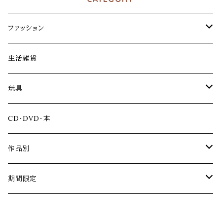
ファッション
アパレル
生活雑貨
ファッション雑貨
玩具
アクリルスタンド
CD・DVD・本
ソフビ
作品別
冴島家シリーズ
期間限定
黄金騎士ガロ
道外流牙シリーズ
牙狼＜GARO＞シリーズ20周年記念