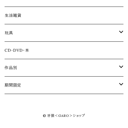
アパレル
生活雑貨
ファッション雑貨
玩具
アクリルスタンド
CD・DVD・本
ソフビ
作品別
冴島家シリーズ
期間限定
黄金騎士ガロ
道外流牙シリーズ
牙狼＜GARO＞シリーズ20周年記念
© 牙狼＜GARO＞ショップ
銀牙騎士ゼロ
黄金騎士ガロ翔
見開き記念アルバム
VRシリーズ
牙狼＜GARO＞ TAIGA