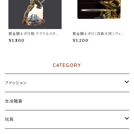
黄金騎士ガロ翔 アクリルスタン
黄金騎士ガロ（冴島大河）パッケ
ド
ージ風アクリルキーホルダー
¥1,800
¥1,200
CATEGORY
ファッション
アパレル
生活雑貨
ファッション雑貨
玩具