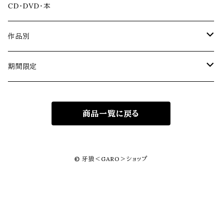
アクリルスタンド
CD・DVD・本
ソフビ
作品別
冴島家シリーズ
期間限定
黄金騎士ガロ
道外流牙シリーズ
牙狼＜GARO＞シリーズ20周年記念
商品一覧に戻る
銀牙騎士ゼロ
黄金騎士ガロ翔
見開き記念アルバム
VRシリーズ
牙狼＜GARO＞ TAIGA
黄金騎士ガロ（冴島雷牙）
ハガネ
金狼感謝2025
アニメシリーズ
miniJAM Project×miniGARO
© 牙狼＜GARO＞ショップ
黄金騎士ガロ（冴島大河）
ジンガ
ザルバ
牙狼×刺繍
幻影騎士クロウ
炎刃騎士ゼン
商品１