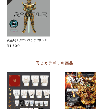
黄金騎士ガロ（VR） アクリルスタ
ンド
¥1,800
同じカテゴリの商品