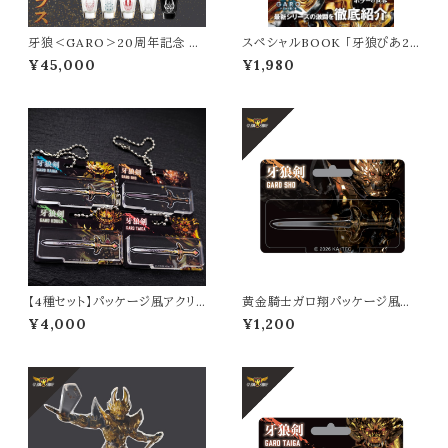
牙狼＜GARO＞20周年記念 シ
スペシャルBOOK 「牙狼ぴあ20
ョットグラス
24 －RYUGA－」
¥45,000
¥1,980
【4種セット】パッケージ風アクリ
黄金騎士ガロ翔パッケージ風ア
ルキーホルダー
クリルキーホルダー
¥4,000
¥1,200