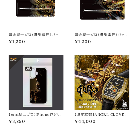
黄金騎士ガロ（冴島鋼牙）パッケ
黄金騎士ガロ（冴島雷牙）パッケ
ージ風アクリルキーホルダー
ージ風アクリルキーホルダー
¥1,200
¥1,200
【黄金騎士ガロ】iPhone17シリ
【限定本数】ANGEL CLOVER
ーズ対応クリアケース
× 牙狼＜GARO＞20周年コラボ
¥3,850
¥44,000
レーションウォッチセット（第二
弾）