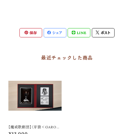
保存
シェア
LINE
ポスト
最近チェックした商品
【魔戒歌劇団】（牙狼＜GARO＞
20周年記念：ラフネートル（見開
¥13,000