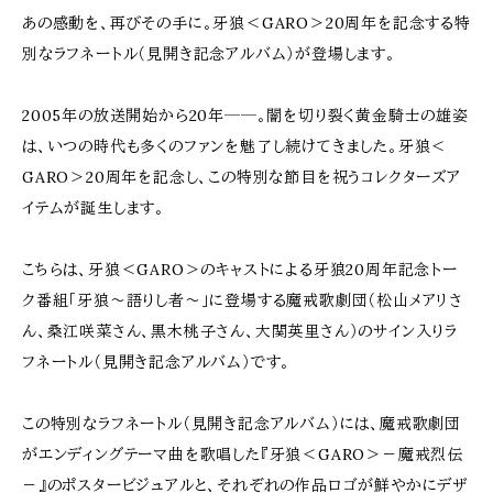
あの感動を、再びその手に。牙狼＜GARO＞20周年を記念する特
別なラフネートル（見開き記念アルバム）が登場します。
2005年の放送開始から20年──。闇を切り裂く黄金騎士の雄姿
は、いつの時代も多くのファンを魅了し続けてきました。牙狼＜
GARO＞20周年を記念し、この特別な節目を祝うコレクターズア
イテムが誕生します。
こちらは、牙狼＜GARO＞のキャストによる牙狼20周年記念トー
ク番組「牙狼～語りし者～」に登場する魔戒歌劇団（松山メアリさ
ん、桑江咲菜さん、黒木桃子さん、大関英里さん）のサイン入りラ
フネートル（見開き記念アルバム）です。
この特別なラフネートル（見開き記念アルバム）には、魔戒歌劇団
がエンディングテーマ曲を歌唱した『牙狼＜GARO＞－魔戒烈伝
－』のポスタービジュアルと、それぞれの作品ロゴが鮮やかにデザ