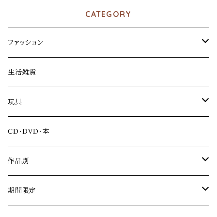
CATEGORY
ファッション
アパレル
生活雑貨
ファッション雑貨
玩具
アクリルスタンド
CD・DVD・本
ソフビ
作品別
冴島家シリーズ
期間限定