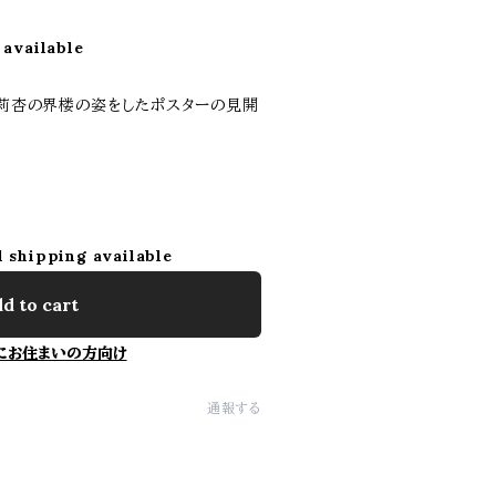
 available
』莉杏の界楼の姿をしたポスターの見開
。
l shipping available
d to cart
にお住まいの方向け
通報する