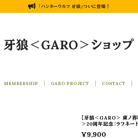
「ハンターウルフ 牙狼」ついに登場！
牙狼＜GARO＞ショップ
MEMBERSHIP
GARO PROJECT
CONTACT
【牙狼＜GARO＞ 東ノ
＞20周年記念：ラフネー
¥9,900