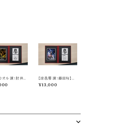
カオル 演：肘井ミ
【涼邑零 演：藤田玲】
牙狼＜GARO＞20
（牙狼＜GARO＞20周
000
¥13,000
念：ラフネートル
年記念：ラフネートル（見
き記念アルバム）
開き記念アルバム）