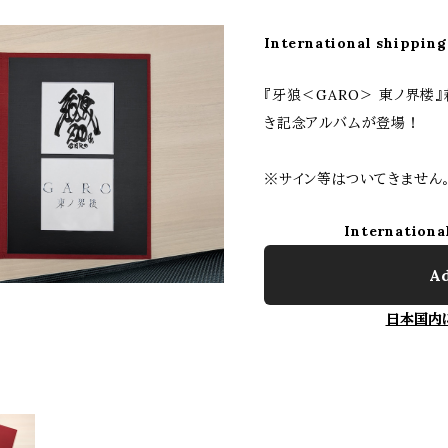
International shipping
『牙狼＜GARO＞ 東ノ界楼
き記念アルバムが登場！
※サイン等はついてきません
Internationa
Ad
日本国内