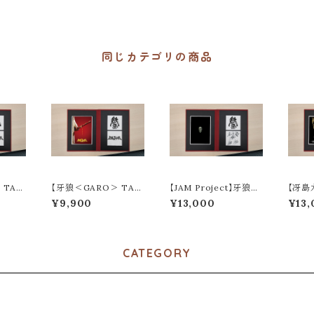
同じカテゴリの商品
TAI
【牙狼＜GARO＞ TAI
【JAM Project】牙狼＜
【冴島
ー】牙狼
GA ティザーポスター】
GARO＞20周年記念：
カ】（
¥9,900
¥13,000
¥13,
周年記
牙狼＜GARO＞20周年
ラフネートル（見開き記
周年記
（見開き
記念：ラフネートル（見開
念アルバム）
（見開
き記念アルバム）
CATEGORY