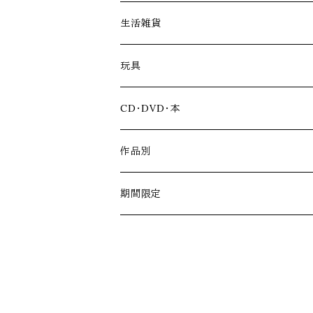
アパレル
生活雑貨
ファッション雑貨
玩具
アクリルスタンド
CD・DVD・本
ソフビ
作品別
冴島家シリーズ
期間限定
黄金騎士ガロ
道外流牙シリーズ
牙狼＜GARO＞シリーズ20周年記念
銀牙騎士ゼロ
黄金騎士ガロ翔
見開き記念アルバム
VRシリーズ
牙狼＜GARO＞ TAIGA
黄金騎士ガロ（冴島雷牙）