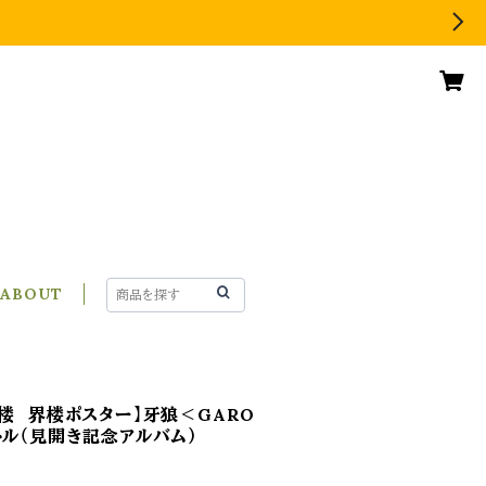
ABOUT
界楼 界楼ポスター】牙狼＜GARO
トル（見開き記念アルバム）