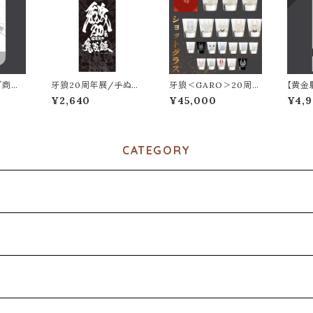
ゴ商品】
牙狼20周年展/手ぬぐ
牙狼＜GARO＞20周年
【黄金
い
記念 ショットグラス
mAh
¥2,640
¥45,000
¥4,9
ンポリ
CATEGORY