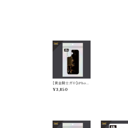
【黄金騎士ガロ】iPhon
e16シリーズ対応クリア
¥3,850
ケース