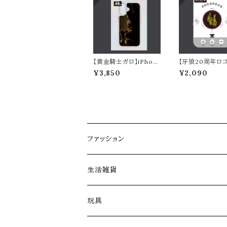
【黄金騎士ガロ】iPhon
【牙狼20周年ロ
e17シリーズ対応クリア
POCOPOCO
¥3,850
¥2,090
ケース
ファッション
アパレル
生活雑貨
ファッション雑貨
玩具