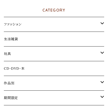
CATEGORY
ファッション
アパレル
生活雑貨
ファッション雑貨
玩具
アクリルスタンド
CD・DVD・本
ソフビ
作品別
冴島家シリーズ
期間限定