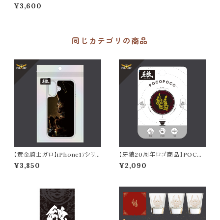
ート（KUROU）
¥3,600
同じカテゴリの商品
【黄金騎士ガロ】iPhone17シリ
【牙狼20周年ロゴ商品】POCO
ーズ対応クリアケース
POCO
¥3,850
¥2,090