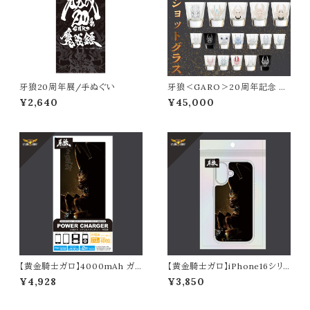
牙狼20周年展/手ぬぐい
牙狼＜GARO＞20周年記念 シ
ョットグラス
¥2,640
¥45,000
【黄金騎士ガロ】4000mAh ガラ
【黄金騎士ガロ】iPhone16シリ
スリチウムイオンポリマー充電器
ーズ対応クリアケース
¥4,928
¥3,850
2.1A