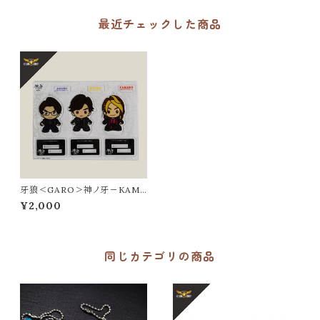
最近チェックした商品
牙狼＜GARO＞神ノ牙－KAMI
NOKIBA－ miniGARO アクリ
¥2,000
ルスタンドセット（RYUGA、TAK
ERU、AGURI）
同じカテゴリの商品