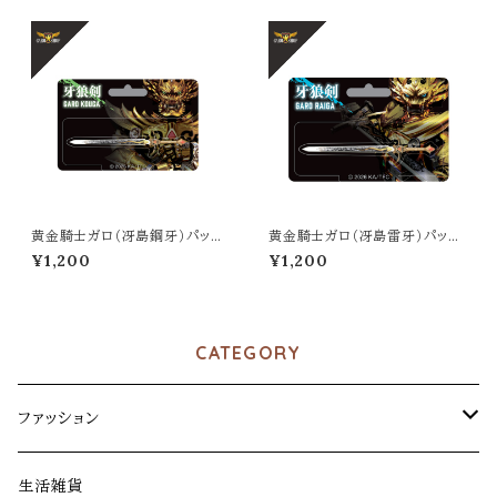
黄金騎士ガロ（冴島鋼牙）パッケ
黄金騎士ガロ（冴島雷牙）パッケ
ージ風アクリルキーホルダー
ージ風アクリルキーホルダー
¥1,200
¥1,200
CATEGORY
ファッション
アパレル
生活雑貨