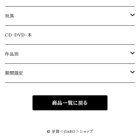
ファッション雑貨
玩具
アクリルスタンド
CD・DVD・本
ソフビ
作品別
冴島家シリーズ
期間限定
黄金騎士ガロ
道外流牙シリーズ
牙狼＜GARO＞シリーズ20周年記念
商品一覧に戻る
銀牙騎士ゼロ
黄金騎士ガロ翔
見開き記念アルバム
VRシリーズ
牙狼＜GARO＞ TAIGA
黄金騎士ガロ（冴島雷牙）
ハガネ
金狼感謝2025
アニメシリーズ
miniJAM Project×miniGARO
© 牙狼＜GARO＞ショップ