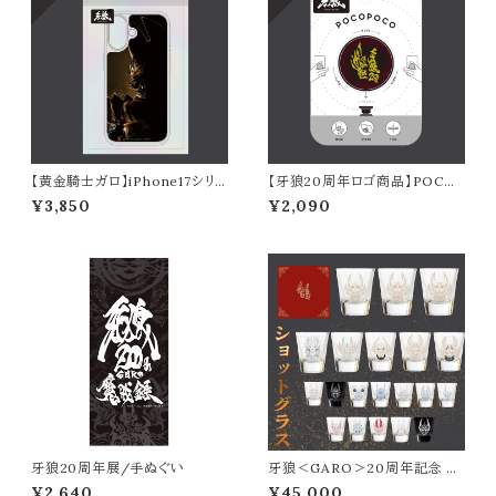
【黄金騎士ガロ】iPhone17シリ
【牙狼20周年ロゴ商品】POCO
ーズ対応クリアケース
POCO
¥3,850
¥2,090
牙狼20周年展/手ぬぐい
牙狼＜GARO＞20周年記念 シ
ョットグラス
¥2,640
¥45,000