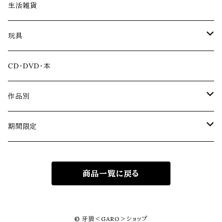
アパレル
生活雑貨
ファッション雑貨
玩具
アクリルスタンド
CD・DVD・本
ソフビ
作品別
冴島家シリーズ
期間限定
黄金騎士ガロ
道外流牙シリーズ
牙狼＜GARO＞シリーズ20周年記念
商品一覧に戻る
銀牙騎士ゼロ
黄金騎士ガロ翔
見開き記念アルバム
VRシリーズ
牙狼＜GARO＞ TAIGA
黄金騎士ガロ（冴島雷牙）
ハガネ
金狼感謝2025
アニメシリーズ
miniJAM Project×miniGARO
© 牙狼＜GARO＞ショップ