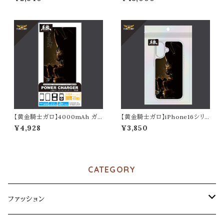
【黄金騎士ガロ】4000mAh ガラ
【黄金騎士ガロ】iPhone16シリ
スリチウムイオンポリマー充電器
ーズ対応クリアケース
¥4,928
¥3,850
2.1A
CATEGORY
ファッション